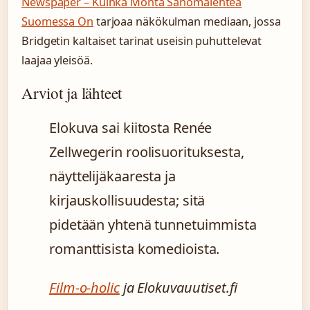
Newspaper – Kuinka Monta Sanomalehteä
Suomessa On
tarjoaa näkökulman mediaan, jossa
Bridgetin kaltaiset tarinat useisin puhuttelevat
laajaa yleisöä.
Arviot ja lähteet
Elokuva sai kiitosta Renée
Zellwegerin roolisuorituksesta,
näyttelijäkaaresta ja
kirjauskollisuudesta; sitä
pidetään yhtenä tunnetuimmista
romanttisista komedioista.
Film-o-holic
ja Elokuvauutiset.fi