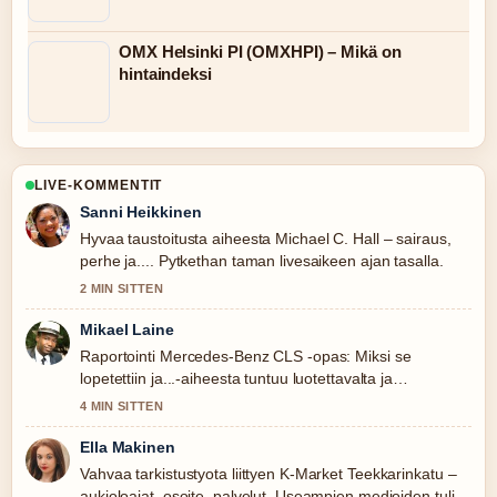
OMX Helsinki PI (OMXHPI) – Mikä on
hintaindeksi
LIVE-KOMMENTIT
Sanni Heikkinen
Hyvaa taustoitusta aiheesta Michael C. Hall – sairaus,
perhe ja.... Pytkethan taman livesaikeen ajan tasalla.
2 MIN SITTEN
Mikael Laine
Raportointi Mercedes-Benz CLS -opas: Miksi se
lopetettiin ja...-aiheesta tuntuu luotettavalta ja
helppolukuiselta.
4 MIN SITTEN
Ella Makinen
Vahvaa tarkistustyota liittyen K-Market Teekkarinkatu –
aukioloajat, osoite, palvelut. Useampien medioiden tulisi