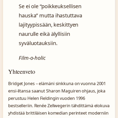
Se ei ole “poikkeuksellisen
hauska” mutta ihastuttava
lajityypissään, keskittyen
naurulle eikä älyllisiin
syväluotauksiin.
Film-o-holic
Yhteenveto
Bridget Jones – elämäni sinkkuna on vuonna 2001
ensi-iltansa saanut Sharon Maguiren ohjaus, joka
perustuu Helen Fieldingin vuoden 1996
bestselleriin. Renée Zellwegerin tähdittämä elokuva
yhdistää brittiläisen komedian perinteet moderniin