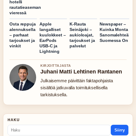
hotelli
rautatieaseman
vieressä
Osta reppuja
Apple
K-Rauta
Newspaper –
alennuksella
langalliset
Seinäjoki –
Kuinka Monta
– parhaat
kuulokkeet –
aukioloajat,
Sanomalehteä
tarjoukset ja
EarPods
tarjoukset ja
Suomessa On
vinkit
USB-C ja
palvelut
Lightning
KIRJOITTAJASTA
Juhani Matti Lehtinen Rantanen
Julkaisemme päivittäin faktapohjaista
sisältöä jatkuvalla toimituksellisella
tarkistuksella.
HAKU
Siirry