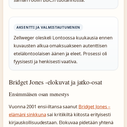
saman roolin BBC:n tuotannossa.
AKSENTTI JA VALMISTAUTUMINEN
Zellweger oleskeli Lontoossa kuukausia ennen
kuvausten alkua omaksuakseen autenttisen
etelälontoolaisen äänen ja eleet. Prosessi oli
fyysisesti ja henkisesti vaativa.
Bridget Jones -elokuvat ja jatko-osat
Ensimmäisen osan menestys
Vuonna 2001 ensi-iltansa saanut
Bridget Jones –
elämäni sinkkuna
sai kritiikiltä kiitosta erityisesti
kirjauskollisuudestaan. Elokuvaa pidetään yhtenä