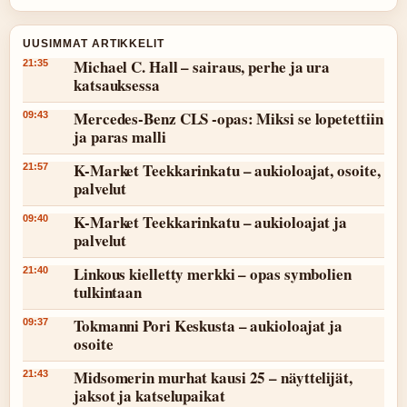
UUSIMMAT ARTIKKELIT
Michael C. Hall – sairaus, perhe ja ura
21:35
katsauksessa
Mercedes-Benz CLS -opas: Miksi se lopetettiin
09:43
ja paras malli
K-Market Teekkarinkatu – aukioloajat, osoite,
21:57
palvelut
K-Market Teekkarinkatu – aukioloajat ja
09:40
palvelut
Linkous kielletty merkki – opas symbolien
21:40
tulkintaan
Tokmanni Pori Keskusta – aukioloajat ja
09:37
osoite
Midsomerin murhat kausi 25 – näyttelijät,
21:43
jaksot ja katselupaikat