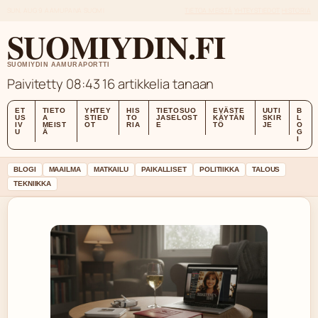
SUN, AUG 9
AAMUPAIVA
SUOMI
TIETOA MEISTÄ
YHTEYSTIEDOT
HISTORIA
SUOMIYDIN.FI
SUOMIYDIN AAMURAPORTTI
Paivitetty 08:43
16 artikkelia tanaan
ET
TIETO
YHTEY
HIS
TIETOSUO
EVÄSTE
UUTI
B
US
A
STIED
TO
JASELOST
KÄYTÄN
SKIR
L
IV
MEIST
OT
RIA
E
TÖ
JE
O
U
Ä
G
I
BLOGI
MAAILMA
MATKAILU
PAIKALLISET
POLITIIKKA
TALOUS
TEKNIIKKA