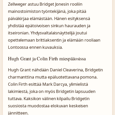
Zellweger astuu Bridget Jonesin rooliin
mainostoimiston työntekijänä, joka pitää
päiväkirjaa elämästään. Hänen esityksensä
yhdistää epätoivoisen sinkun haurauden ja
itseironian. Yhdysvaltalaisnäyttelijä joutui
opettelemaan brittiaksentin ja elämään rooliaan
Lontoossa ennen kuvauksia.
Hugh Grant ja Colin Firth miespääosissa
Hugh Grant nähdään Daniel Cleaverina, Bridgetin
charmanttina mutta epäluotettavana pomona.
Colin Firth esittää Mark Darcya, ylimielistä
lakimiestä, joka on myös Bridgetin lapsuuden
tuttava. Kaksikon välinen kilpailu Bridgetin
suosiosta muodostaa elokuvan keskeisen
jännitteen.