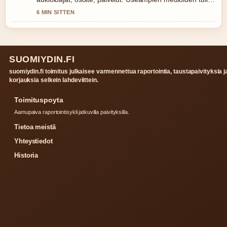
kirjoittaa nain.
6 MIN SITTEN
SUOMIYDIN.FI
suomiydin.fi toimitus julkaisee varmennettua raportointia, taustapaivityksia j
korjauksia selkein lahdeviittein.
Toimituspoyta
Aamupaiva raportointisykli jatkuvilla paivityksilla.
Tietoa meistä
Yhteystiedot
Historia