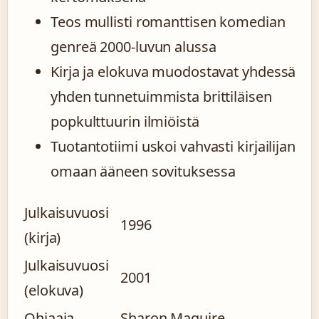
Teos mullisti romanttisen komedian
genreä 2000-luvun alussa
Kirja ja elokuva muodostavat yhdessä
yhden tunnetuimmista brittiläisen
popkulttuurin ilmiöistä
Tuotantotiimi uskoi vahvasti kirjailijan
omaan ääneen sovituksessa
Julkaisuvuosi
1996
(kirja)
Julkaisuvuosi
2001
(elokuva)
Ohjaaja
Sharon Maguire