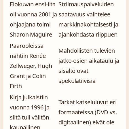
Elokuvan ensi-ilta
Striimauspalveluiden
oli vuonna 2001 ja
saatavuus vaihtelee
ohjaajana toimi
markkinakohtaisesti ja
Sharon Maguire
ajankohdasta riippuen
Päärooleissa
Mahdollisten tulevien
nähtiin Renée
jatko-osien aikataulu ja
Zellweger, Hugh
sisältö ovat
Grant ja Colin
spekulatiivisia
Firth
Kirja julkaistiin
Tarkat katseluluvut eri
vuonna 1996 ja
formaateissa (DVD vs.
siitä tuli välitön
digitaalinen) eivät ole
kaupallinen