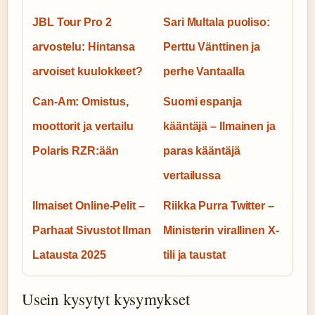
JBL Tour Pro 2
Sari Multala puoliso:
arvostelu: Hintansa
Perttu Vänttinen ja
arvoiset kuulokkeet?
perhe Vantaalla
Can-Am: Omistus,
Suomi espanja
moottorit ja vertailu
kääntäjä – Ilmainen ja
Polaris RZR:ään
paras kääntäjä
vertailussa
Ilmaiset Online-Pelit –
Riikka Purra Twitter –
Parhaat Sivustot Ilman
Ministerin virallinen X-
Latausta 2025
tili ja taustat
Usein kysytyt kysymykset