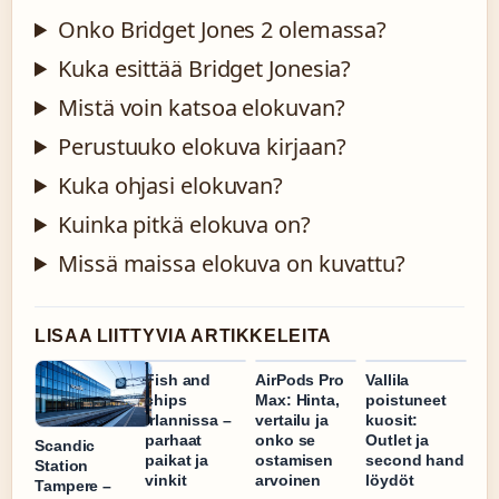
Onko Bridget Jones 2 olemassa?
Kuka esittää Bridget Jonesia?
Mistä voin katsoa elokuvan?
Perustuuko elokuva kirjaan?
Kuka ohjasi elokuvan?
Kuinka pitkä elokuva on?
Missä maissa elokuva on kuvattu?
LISAA LIITTYVIA ARTIKKELEITA
Fish and
AirPods Pro
Vallila
chips
Max: Hinta,
poistuneet
Irlannissa –
vertailu ja
kuosit:
parhaat
onko se
Outlet ja
Scandic
paikat ja
ostamisen
second hand
Station
vinkit
arvoinen
löydöt
Tampere –