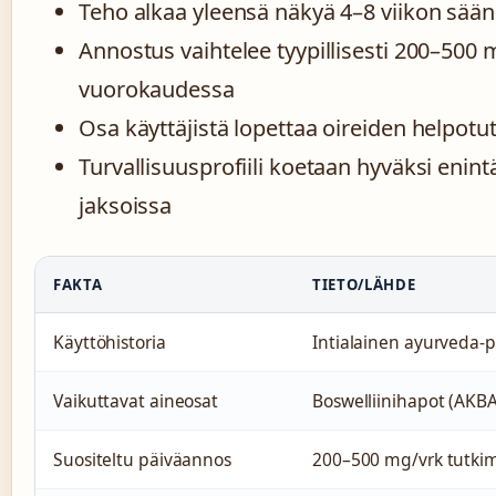
Teho alkaa yleensä näkyä 4–8 viikon sään
Annostus vaihtelee tyypillisesti 200–500 
vuorokaudessa
Osa käyttäjistä lopettaa oireiden helpotu
Turvallisuusprofiili koetaan hyväksi en
jaksoissa
FAKTA
TIETO/LÄHDE
Käyttöhistoria
Intialainen ayurveda-p
Vaikuttavat aineosat
Boswelliinihapot (AKBA
Suositeltu päiväannos
200–500 mg/vrk tutkim