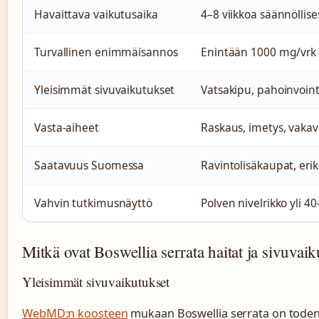
Havaittava vaikutusaika
4–8 viikkoa säännöllise
Turvallinen enimmäisannos
Enintään 1000 mg/vrk 
Yleisimmät sivuvaikutukset
Vatsakipu, pahoinvointi
Vasta-aiheet
Raskaus, imetys, vakav
Saatavuus Suomessa
Ravintolisäkaupat, erik
Vahvin tutkimusnäyttö
Polven nivelrikko yli 40
Mitkä ovat Boswellia serrata haitat ja sivuvai
Yleisimmät sivuvaikutukset
WebMD:n koosteen
mukaan Boswellia serrata on todenn