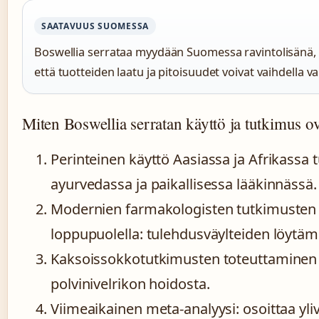
SAATAVUUS SUOMESSA
Boswellia serrataa myydään Suomessa ravintolisänä, e
että tuotteiden laatu ja pitoisuudet voivat vaihdella val
Miten Boswellia serratan käyttö ja tutkimus ov
Perinteinen käyttö Aasiassa ja Afrikassa 
ayurvedassa ja paikallisessa lääkinnässä.
Modernien farmakologisten tutkimusten 
loppupuolella: tulehdusväylteiden löytäm
Kaksoissokkotutkimusten toteuttaminen 2
polvinivelrikon hoidosta.
Viimeaikainen meta-analyysi: osoittaa yl