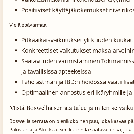
Positiiviset käyttäjäkokemukset nivelrikos
Vielä epävarmaa
Pitkäaikaisvaikutukset yli kuuden kuuka
Konkreettiset vaikutukset maksa-arvoihin 
Saatavuuden varmistaminen Tokmannissa
ja tavallisissa apteekeissa
Teho astman ja IBD:n hoidossa vaatii lis
Optimaalinen annostus eri ikäryhmille ja
Mistä Boswellia serrata tulee ja miten se vaiku
Boswellia serrata on pienikokoinen puu, joka kasvaa pä
Pakistania ja Afrikkaa. Sen kuoresta saatava pihka, jok