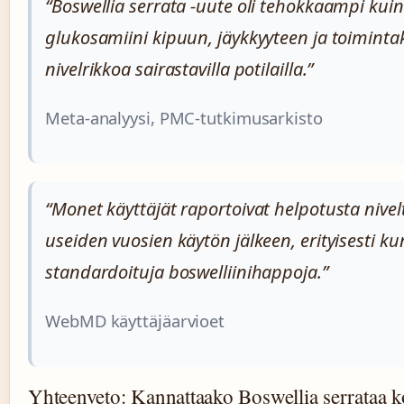
“Boswellia serrata -uute oli tehokkaampi kuin
glukosamiini kipuun, jäykkyyteen ja toimintak
nivelrikkoa sairastavilla potilailla.”
Meta-analyysi, PMC-tutkimusarkisto
“Monet käyttäjät raportoivat helpotusta nivel
useiden vuosien käytön jälkeen, erityisesti kun
standardoituja boswelliinihappoja.”
WebMD käyttäjäarvioet
Yhteenveto: Kannattaako Boswellia serrataa k