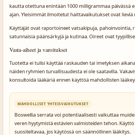
kautta otettuna enintään 1000 milligrammaa päivässä
ajan. Yleisimmät ilmoitetut haittavaikutukset ovat lievi
Käyttäjät ovat raportoineet vatsakipuja, pahoinvointia, r
satunnaisia päänsärkyjä ja kutinaa. Oireet ovat tyypillise
Vasta-aiheet ja varoitukset
Tuotetta ei tulisi käyttää raskauden tai imetyksen aikana,
näiden ryhmien turvallisuudesta ei ole saatavilla. Vakavi
konsultoida lääkäriä ennen käyttöä mahdollisten lääkey
MAHDOLLISET YHTEISVAIKUTUKSET
Boswellia serrata voi potentiaalisesti vaikuttaa muid
veren hyytymistä estävien valmisteiden tehon. Käyttö
suositeltavaa, jos käytössä on säännöllinen lääkitys.