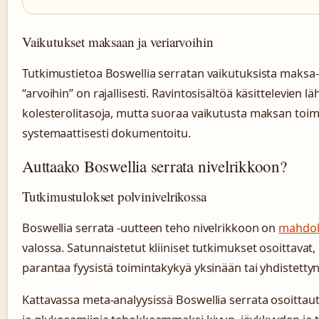
Vaikutukset maksaan ja veriarvoihin
Tutkimustietoa Boswellia serratan vaikutuksista maksa-a
“arvoihin” on rajallisesti. Ravintosisältöä käsittelevien 
kolesterolitasoja, mutta suoraa vaikutusta maksan toimi
systemaattisesti dokumentoitu.
Auttaako Boswellia serrata nivelrikkoon?
Tutkimustulokset polvinivelrikossa
Boswellia serrata -uutteen teho nivelrikkoon on
mahdoll
valossa. Satunnaistetut kliiniset tutkimukset osoittavat,
parantaa fyysistä toimintakykyä yksinään tai yhdistetty
Kattavassa meta-analyysissä Boswellia serrata osoittau