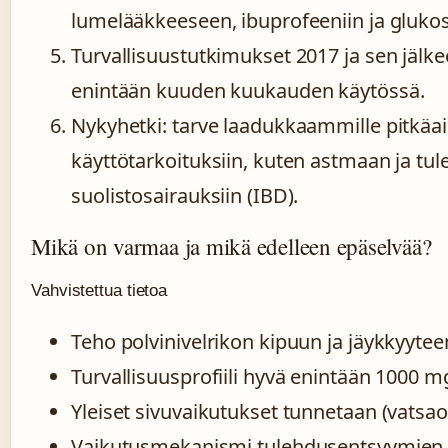
lumelääkkeeseen, ibuprofeeniin ja glukos
Turvallisuustutkimukset 2017 ja sen jälk
enintään kuuden kuukauden käytössä.
Nykyhetki: tarve laadukkaammille pitkäai
käyttötarkoituksiin, kuten astmaan ja tule
suolistosairauksiin (IBD).
Mikä on varmaa ja mikä edelleen epäselvää?
Vahvistettua tietoa
Teho polvinivelrikon kipuun ja jäykkyyteen 
Turvallisuusprofiili hyvä enintään 1000 
Yleiset sivuvaikutukset tunnetaan (vatsao
Vaikutusmekanismi tulehdusentsyymien 