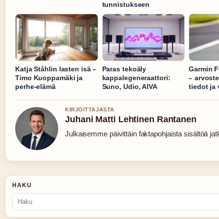
tunnistukseen
Katja Ståhlin lasten isä –
Paras tekoäly
Garmin F
Timo Kuoppamäki ja
kappalegeneraattori:
– arvoste
perhe-elämä
Suno, Udio, AIVA
tiedot ja 
KIRJOITTAJASTA
Juhani Matti Lehtinen Rantanen
Julkaisemme päivittäin faktapohjaista sisältöä jatku
HAKU