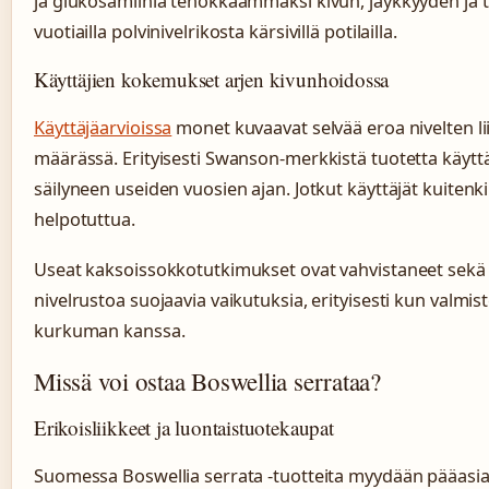
ja glukosamiinia tehokkaammaksi kivun, jäykkyyden ja t
vuotiailla polvinivelrikosta kärsivillä potilailla.
Käyttäjien kokemukset arjen kivunhoidossa
Käyttäjäarvioissa
monet kuvaavat selvää eroa nivelten li
määrässä. Erityisesti Swanson-merkkistä tuotetta käytt
säilyneen useiden vuosien ajan. Jotkut käyttäjät kuitenk
helpotuttua.
Useat kaksoissokkotutkimukset ovat vahvistaneet sekä 
nivelrustoa suojaavia vaikutuksia, erityisesti kun valmi
kurkuman kanssa.
Missä voi ostaa Boswellia serrataa?
Erikoisliikkeet ja luontaistuotekaupat
Suomessa Boswellia serrata -tuotteita myydään pääasias