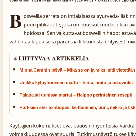
JUHANI MATTI LEHTINEN RANTANEN • 2026-04-08 • TARKISTANUT LEO LE
B
oswellia serrata on intialaisessa ayurveda-lääkin
puun pihkauute, joka on noussut moderniksi ravin
hoidossa. Sen vaikuttavat boswelliinihapot estävä
vähentää kipua sekä parantaa liikkumista erityisesti nive
4 LIITTYVAA ARTIKKELIA
Minna Canthin päivä – Mikä se on ja miksi sitä vietetään
Unikko kylpyhuoneen matto – hinta, hoito ja ostovinkit
Palapaisti uunissa martat – Helppo perinteinen resepti
Purkkien sterilointiopas: keittäminen, uuni, mikro ja tis
Käyttäjien kokemukset ovat pääosin myönteisiä, vaikka y
voimakkuudessa ovat suuria. Tutkimusnäyttö tukee käyt