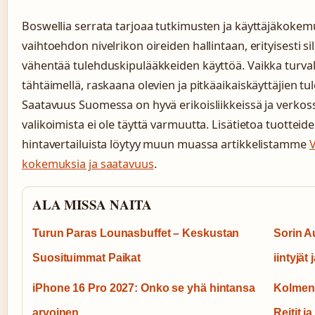
Boswellia serrata tarjoaa tutkimusten ja käyttäjäkokem
vaihtoehdon nivelrikon oireiden hallintaan, erityisesti si
vähentää tulehduskipulääkkeiden käyttöä. Vaikka turvalli
tähtäimellä, raskaana olevien ja pitkäaikaiskäyttäjien tu
Saatavuus Suomessa on hyvä erikoisliikkeissä ja verkoss
valikoimista ei ole täyttä varmuutta. Lisätietoa tuotteid
hintavertailuista löytyy muun muassa artikkelistamme
V
kokemuksia ja saatavuus
.
ALA MISSA NAITA
Turun Paras Lounasbuffet – Keskustan
Sorin Au
Suosituimmat Paikat
iintyjät 
iPhone 16 Pro 2027: Onko se yhä hintansa
Kolmen 
arvoinen
Reitit 