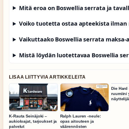
Mitä eroa on Boswellia serrata ja tavall
Voiko tuotetta ostaa apteekista ilman 
Vaikuttaako Boswellia serrata maksa-a
Mistä löydän luotettavaa Boswellia s
LISAA LIITTYVIA ARTIKKELEITA
Die Hard 
ruumiini 
näyttelijä
K-Rauta Seinäjoki –
Ralph Lauren -neule:
aukioloajat, tarjoukset ja
opas aitouteen ja
palvelut
väärennösten