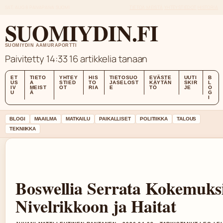
SAT, AUG 8
PAIVAPAIVA
SUOMI
TIETOA MEISTÄ
YHTEYSTIEDOT
HISTORIA
SUOMIYDIN.FI
SUOMIYDIN AAMURAPORTTI
Paivitetty 14:33
16 artikkelia tanaan
ET
TIETO
YHTEY
HIS
TIETOSUO
EVÄSTE
UUTI
B
US
A
STIED
TO
JASELOST
KÄYTÄN
SKIR
L
IV
MEIST
OT
RIA
E
TÖ
JE
O
U
Ä
G
I
BLOGI
MAAILMA
MATKAILU
PAIKALLISET
POLITIIKKA
TALOUS
TEKNIIKKA
Boswellia Serrata Kokemuks
Nivelrikkoon ja Haitat