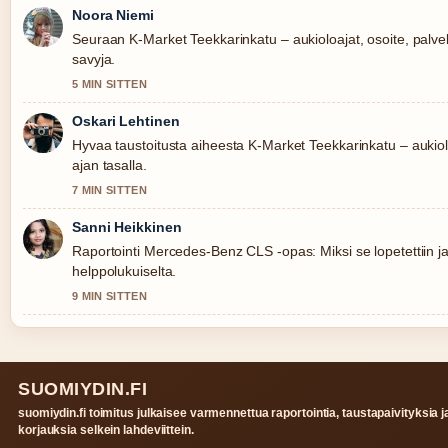
Noora Niemi
Seuraan K-Market Teekkarinkatu – aukioloajat, osoite, palvel
savyja.
5 MIN SITTEN
Oskari Lehtinen
Hyvaa taustoitusta aiheesta K-Market Teekkarinkatu – aukiol
ajan tasalla.
7 MIN SITTEN
Sanni Heikkinen
Raportointi Mercedes-Benz CLS -opas: Miksi se lopetettiin ja.
helppolukuiselta.
9 MIN SITTEN
SUOMIYDIN.FI
suomiydin.fi toimitus julkaisee varmennettua raportointia, taustapaivityksia j
korjauksia selkein lahdeviittein.