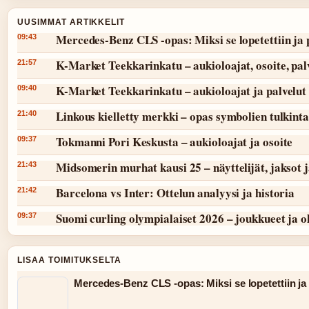
UUSIMMAT ARTIKKELIT
Mercedes-Benz CLS -opas: Miksi se lopetettiin ja 
09:43
K-Market Teekkarinkatu – aukioloajat, osoite, pal
21:57
K-Market Teekkarinkatu – aukioloajat ja palvelut
09:40
Linkous kielletty merkki – opas symbolien tulkint
21:40
Tokmanni Pori Keskusta – aukioloajat ja osoite
09:37
Midsomerin murhat kausi 25 – näyttelijät, jaksot 
21:43
Barcelona vs Inter: Ottelun analyysi ja historia
21:42
Suomi curling olympialaiset 2026 – joukkueet ja 
09:37
LISAA TOIMITUKSELTA
Mercedes-Benz CLS -opas: Miksi se lopetettiin ja 