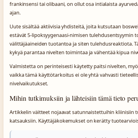
frankinsensi tai olibaani, on ollut osa intialaista ayurv
ajan.
Uute sisältää aktiivisia yhdisteitä, joita kutsutaan bosw
estävät 5-lipoksyygenaasi-nimisen tulehdusentsyymin t
välittäjäaineiden tuotantoa ja siten tulehdusreaktiota.
kykyä parantaa nivelten toimintaa ja vähentää kipua niv
Valmistetta on perinteisesti käytetty paitsi nivelten, m
vaikka tämä käyttötarkoitus ei ole yhtä vahvasti tieteel
nivelvaikutukset.
Mihin tutkimuksiin ja lähteisiin tämä tieto pe
Artikkelin väitteet nojaavat satunnaistettuihin kliinisiin 
katsauksiin. Käyttäjäkokemukset on kerätty tuotearviois