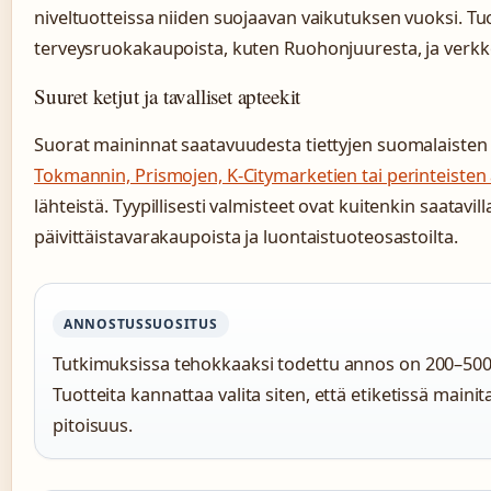
niveltuotteissa niiden suojaavan vaikutuksen vuoksi. Tuot
terveysruokakaupoista, kuten Ruohonjuuresta, ja verkk
Suuret ketjut ja tavalliset apteekit
Suorat maininnat saatavuudesta tiettyjen suomalaisten
Tokmannin, Prismojen, K-Citymarketien tai perinteisten
lähteistä. Tyypillisesti valmisteet ovat kuitenkin saatavi
päivittäistavarakaupoista ja luontaistuoteosastoilta.
ANNOSTUSSUOSITUS
Tutkimuksissa tehokkaaksi todettu annos on 200–500
Tuotteita kannattaa valita siten, että etiketissä main
pitoisuus.