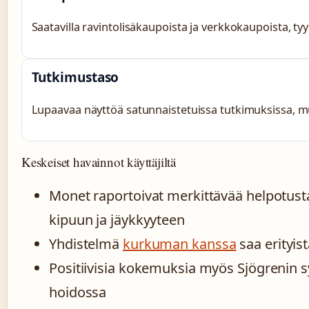
Saatavilla ravintolisäkaupoista ja verkkokaupoista, tyy
Tutkimustaso
Lupaavaa näyttöä satunnaistetuissa tutkimuksissa, mu
Keskeiset havainnot käyttäjiltä
Monet raportoivat merkittävää helpotust
kipuun ja jäykkyyteen
Yhdistelmä
kurkuman kanssa
saa erityis
Positiivisia kokemuksia myös Sjögrenin s
hoidossa